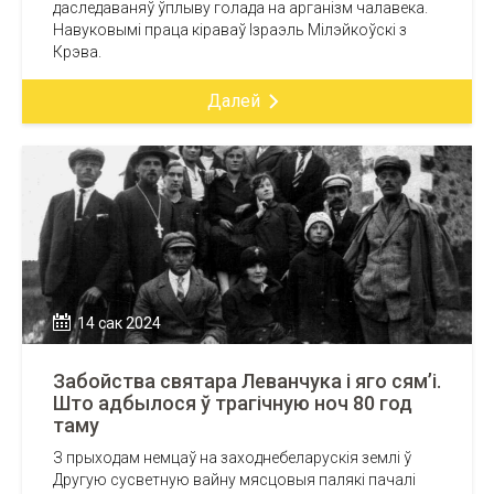
даследаваняў ўплыву голада на арганізм чалавека.
Навуковымі праца кіраваў Ізраэль Мілэйкоўскі з
Крэва.
Далей
14 сак 2024
Забойства святара Леванчука і яго сям’і.
Што адбылося ў трагічную ноч 80 год
таму
З прыходам немцаў на заходнебеларускія землі ў
Другую сусветную вайну мясцовыя палякі пачалі