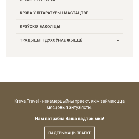
Здарэнні
КРЭВА Ў ЛІТАРАТУРЫ І МАСТАЦТВЕ
Падзеі
КРЭЎСКІЯ ВАКОЛІЦЫ
Побыт
ТРАДЫЦЫІ І ДУХОЎНАЕ ЖЫЦЦЁ
Гаворка
Крэўскія адметнасці
Народы і рэлігіі
Фальклор
Kreva.Travel - некамерцыйны праект, якім займаюцца
мясцовыя энтузіясты.
Нам патрэбна Ваша падтрымка!
ПАДТРЫМАЦЬ ПРАЕКТ