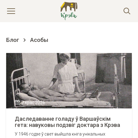
Блог
Асобы
7 крас 2026
Даследаванне голаду ў Варшаўскім
гета: навуковы подзвіг доктара з Крэва
У 1946 годзе ў свет выйшла кніга унікальных