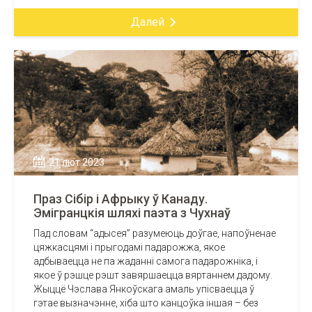
Далей
21 лют 2023
Праз Сібір і Афрыку ў Канаду.
Эмігранцкія шляхі паэта з Чухнаў
Пад словам “адысея” разумеюць доўгае, напоўненае
цяжкасцямі і прыгодамі падарожжа, якое
адбываецца не па жаданні самога падарожніка, і
якое ў рэшце рэшт завяршаецца вяртаннем дадому.
Жыццё Чэслава Янкоўскага амаль упісваецца ў
гэтае вызначэнне, хіба што канцоўка іншая – без