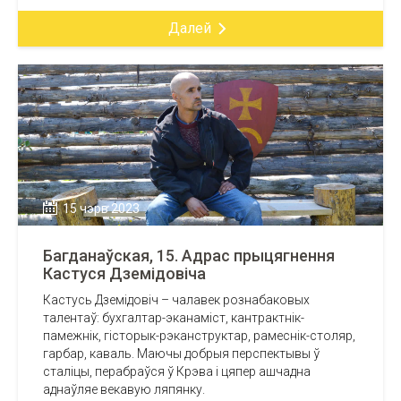
Далей
15 чэрв 2023
Багданаўская, 15. Адрас прыцягнення
Кастуся Дземідовіча
Кастусь Дземідовіч – чалавек рознабаковых
талентаў: бухгалтар-эканаміст, кантрактнік-
памежнік, гісторык-рэканструктар, рамеснік-столяр,
гарбар, каваль. Маючы добрыя перспектывы ў
сталіцы, перабраўся ў Крэва і цяпер ашчадна
аднаўляе векавую ляпянку.