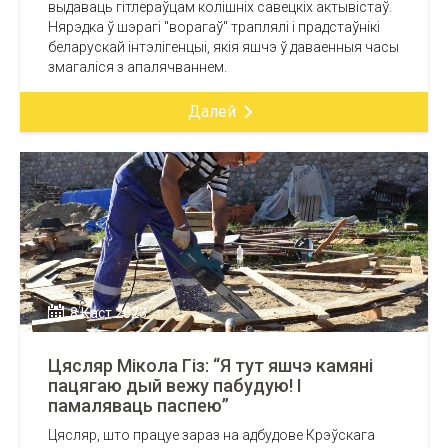
выдаваць гітлераўцам колішніх савецкіх актывістаў.
Нярэдка ў шэрагі "ворагаў" траплялі і прадстаўнікі
беларускай інтэлігенцыі, якія яшчэ ў даваенныя часы
змагаліся з апалячваннем.
Далей
8 Каст 2023
Цясляр Мікола Гіз: “Я тут яшчэ камяні
пацягаю дый вежу пабудую! І
памаляваць паспею”
Цясляр, што працуе зараз на адбудове Крэўскага