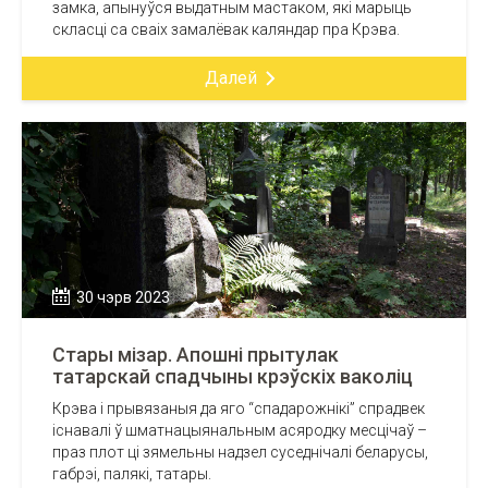
замка, апынуўся выдатным мастаком, які марыць
скласці са сваіх замалёвак каляндар пра Крэва.
Далей
30 чэрв 2023
Стары мізар. Апошні прытулак
татарскай спадчыны крэўскіх ваколіц
Крэва і прывязаныя да яго “спадарожнікі” спрадвек
існавалі ў шматнацыянальным асяродку месцічаў –
праз плот ці зямельны надзел суседнічалі беларусы,
габрэі, палякі, татары.