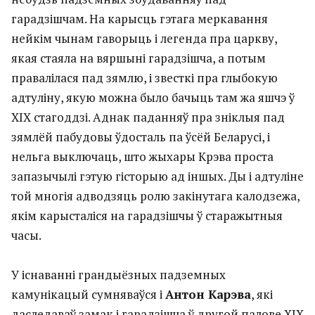
гарадзішчам. На карысць гэтага меркавання
нейкім чынам гаворыць і легенда пра царкву,
якая стаяла на вяршыні гарадзішча, а потым
правалілася пад зямлю, і звесткі пра глыбокую
адтуліну, якую можна было бачыць там жа яшчэ ў
ХІХ стагоддзі. Аднак паданняў пра зніклыя пад
зямлёй пабудовы ўдосталь па ўсёй Беларусі, і
нельга выключаць, што жыхары Крэва проста
запазычылі гэтую гісторыю ад іншых. Ды і адтуліне
той многія адводзяць ролю закінутага калодзежа,
якім карысталіся на гарадзішчы ў старажытныя
часы.
У існаванні грандыёзных падземных
камунікацый сумняваўся і
Антон Карэва
, які
даследаваў замак і гарадзішча ў другой палове XIX