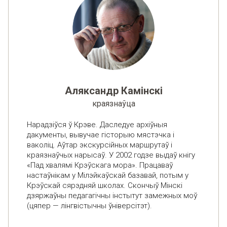
Аляксандр Камінскі
краязнаўца
Нарадзіўся ў Крэве. Даследуе архіўныя
дакументы, вывучае гісторыю мястэчка і
ваколіц. Аўтар экскурсійных маршрутаў і
краязнаўчых нарысаў. У 2002 годзе выдаў кнігу
«Пад хвалямі Крэўскага мора». Працаваў
настаўнікам у Мілэйкаўскай базавай, потым у
Крэўскай сярэдняй школах. Скончыў Мінскі
дзяржаўны педагагічны інстытут замежных моў
(цяпер — лінгвістычны ўніверсітэт).