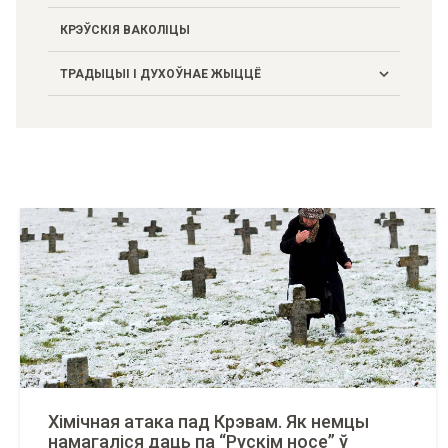
Падзеі
КРЭЎСКІЯ ВАКОЛІЦЫ
Побыт
ТРАДЫЦЫІ І ДУХОЎНАЕ ЖЫЦЦЁ
Гаворка
Крэўскія адметнасці
Народы і рэлігіі
Фальклор
Хімічная атака пад Крэвам. Як немцы
намагаліся даць па “Рускім носе” ў