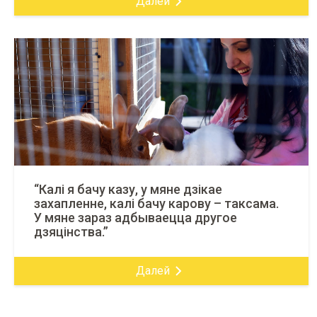
Далей
“Калі я бачу казу, у мяне дзікае
захапленне, калі бачу карову – таксама.
У мяне зараз адбываецца другое
дзяцінства.”
Далей