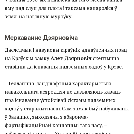
яму пад слуп для плота і таксама напароліся ў
зямлі на цагляную муроўку.
Меркаванне Дзярновіча
Даследчык і навуковы кіраўнік аднаўленчых прац
на Крэўскім замку
Алег Дзярновіч
скептычна
ставіцца да існавання падземных хадоў у Крэве.
– Геалагічна-ландшафтныя характарыстыкі
навакольнага асяроддзя не дазваляюць казаць
пра існаванне ўстойлівай сістэмы падземных
хадоў у старажытнасці. Сам замак быў пабудаваны
ў балаціне, зыходзячы з абаронча-
фартыфікацыйнай канцэпцыі таго часу, –
заўважае гісторык. – Ход на Вільню тэхнічна