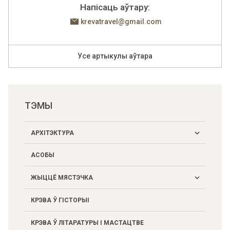
Напісаць аўтару:
krevatravel@gmail.com
Усе артыкулы аўтара
ТЭМЫ
АРХІТЭКТУРА
АСОБЫ
Жыллё, грамадскія і гаспадарчыя пабудовы
ЖЫЦЦЁ МЯСТЭЧКА
Замак
КРЭВА Ў ГІСТОРЫІ
Культавыя пабудовы і мемарыяльныя помнікі
Грамадскае і гаспадарчае жыццё
Здарэнні
КРЭВА Ў ЛІТАРАТУРЫ І МАСТАЦТВЕ