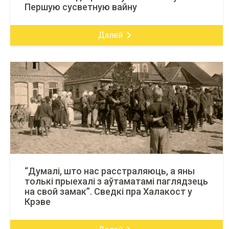
Першую сусветную вайну
Далей
“Думалі, што нас расстраляюць, а яны
толькі прыехалі з аўтаматамі паглядзець
на свой замак”. Сведкі пра Халакост у
Крэве