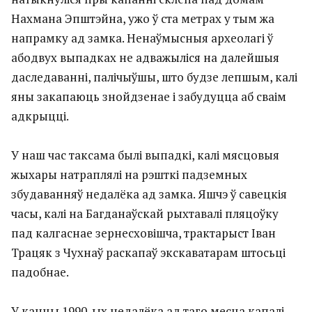
Нахмана Эпштэйна, ужо ў ста метрах у тым жа
напрамку ад замка. Ненаўмысныя археолагі ў
абодвух выпадках не адважыліся на далейшыя
даследаванні, палічыўшы, што будзе лепшым, калі
яны закапаюць знойдзенае і забудуцца аб сваім
адкрыцці.
У наш час таксама былі выпадкі, калі мясцовыя
жыхары натраплялі на рэшткі падземных
збудаванняў недалёка ад замка. Яшчэ ў савецкія
часы, калі на Багданаўскай рыхтавалі пляцоўку
пад калгаснае зернесховішча, трактарыст Іван
Трацяк з Чухнаў раскапаў экскаватарам штосьці
падобнае.
У канцы 1990-ых недалёка ад таго месца капалі