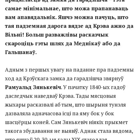
самае мінімальнае, што можа прапанаваць
вам апавядальнік. Яшчэ можна пачуць, што
тая падземная дарога вядзе ад Крэва ажно да
Вільні! Больш разважлівы расказчык
скароціць гэты шлях да Меднікаў або да
Гальшанаў.
Адным з першых увагу на паданне пра падземны
ход ад Крэўскага замка да гарадзішча звярнуў
Рамуальд Зянькевіч
. У пачатку 1840-ых гадоў
даследчык наведваў Крэва. Тады мясцовыя
жыхары расказвалі аб тым, што шырыня тунэля
дазваляла адначасова ісці па яму бок у бок
шасцёрцы коней. Сам Зянькевіч ніякіх прыкмет
такога збудавання не выявіў. Аднак стала вядома,
што яшчэ ў 20-30-ыя гады ХІХ стагоддзя