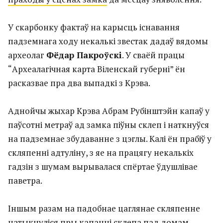
У скарбонку фактаў на карысць існавання
падземнага ходу некалькі звестак дадаў вядомы
археолаг
Фёдар Пакроўскі
. У сваёй працы
“Археалагічная карта Віленскай губерні” ён
расказвае пра два выпадкі з Крэва.
Аднойчы жыхар Крэва Абрам Рубінштэйн капаў у
паўсотні метраў ад замка піўны склеп і наткнуўся
на падземнае збудаванне з цэглы. Калі ён прабіў у
скляпенні адтуліну, з яе на працягу некалькіх
гадзін з шумам вырывалася спёртае ўдушлівае
паветра.
Іншым разам на падобнае цаглянае скляпенне
натыкнуліся пры капанні склепа пад домам