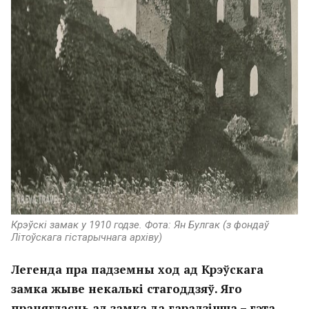
Крэўскі замак у 1910 годзе. Фота: Ян Булгак (з фондаў
Літоўскага гістарычнага архіву)
Легенда пра падземны ход ад Крэўскага
замка жыве некалькі стагоддзяў. Яго
працягласць ад замка да гарадзішча – гэта