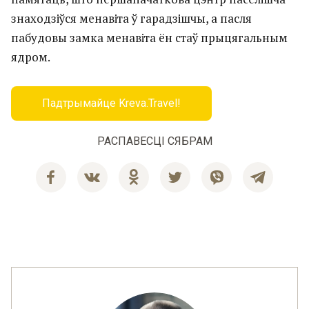
знаходзіўся менавіта ў гарадзішчы, а пасля
пабудовы замка менавіта ён стаў прыцягальным
ядром.
Падтрымайце Kreva.Travel!
РАСПАВЕСЦІ СЯБРАМ