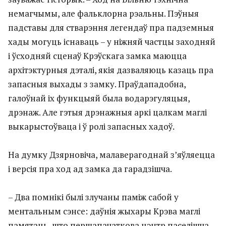
немагчымы, але фальклорна рэальны. Пэўныя
падставы для стварэння легендаў пра падземныя
хады могуць існаваць – у ніжняй частцы заходняй
і ўсходняй сценаў Крэўскага замка маюцца
архітэктурныя дэталі, якія дазваляюць казаць пра
запасныя выхады з замку. Праўдападобна,
галоўнай іх функцыяй была водарэгуляцыя,
дрэнаж. Але гэтыя дрэнажныя аркі цалкам маглі
выкарыстоўваца і ў ролі запасных хадоў.
На думку Дзярновіча, малаверагоднай з’яўляецца
і версія пра ход ад замка да гарадзішча.
– Два помнікі былі злучаны паміж сабой у
ментальным сэнсе: даўнія жыхары Крэва маглі
памятаць, што першапачаткова цэнтр паселішча