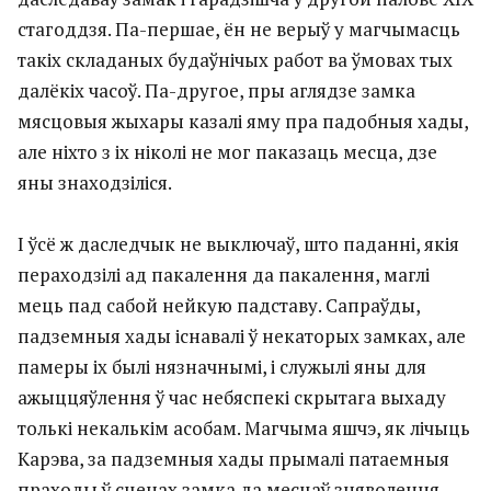
стагоддзя. Па-першае, ён не верыў у магчымасць
такіх складаных будаўнічых работ ва ўмовах тых
далёкіх часоў. Па-другое, пры аглядзе замка
мясцовыя жыхары казалі яму пра падобныя хады,
але ніхто з іх ніколі не мог паказаць месца, дзе
яны знаходзіліся.
I ўсё ж даследчык не выключаў, што паданні, якія
пераходзілі ад пакалення да пакалення, маглі
мець пад сабой нейкую падставу. Сапраўды,
падземныя хады існавалі ў некаторых замках, але
памеры іх былі нязначнымі, і служылі яны для
ажыццяўлення ў час небяспекі скрытага выхаду
толькі некалькім асобам. Магчыма яшчэ, як лічыць
Карэва, за падземныя хады прымалі патаемныя
праходы ў сценах замка
да месцаў зняволення.