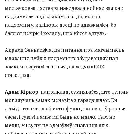
местачковая дзетвара наведвала нейкае вялікае
падзямелле пад замкам. Ісці далёка па
падземным калідоры дзеці не адважыліся, бо
баяліся цемры і холаду, што нёсся адтуль.
Акрамя Зянькевіча, да пытання пра магчымасць
існавання нейкіх падземных збудаванняў пад
замкам звярталіся іншыя даследчыкі ХІХ
стагоддзя.
Адам Кіркор
, напрыклад, сумняваўся, што тунэль
мог злучаць замак менавіта з гарадзішчам. Ён
лічыў, што гэтыя аб’екты функцыянавалі ў розныя
часы, і сувязі паміж імі быць не магло. Тым не
менш, ён зусім не адмаўляў існавання якіх-
небудзь падземных збудаванняў пад