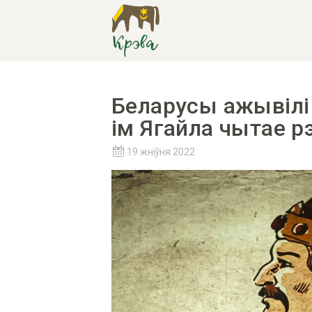
Беларусы ажывілі 
ім Ягайла чытае р
19 жніўня 2022