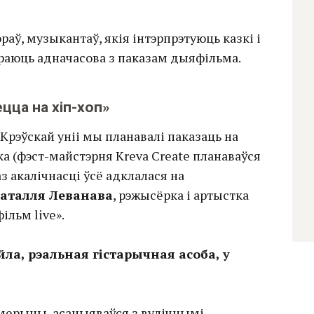
раў, музыкантаў, якія інтэрпрэтуюць казкі і
 граюць адначасова з паказам дыяфільма.
цца на хіп-хоп»
Крэўскай уніі мы планавалі паказаць на
ка (фэст-майстэрня Kreva Create планаваўся
аз акалічнасці ўсё адклалася на
аталля Леванава
, рэжысёрка і артыстка
ільм live».
йла, рэальная гістарычная асоба, у
!
 Амерыцы, асацыяваўся з вулічнымі