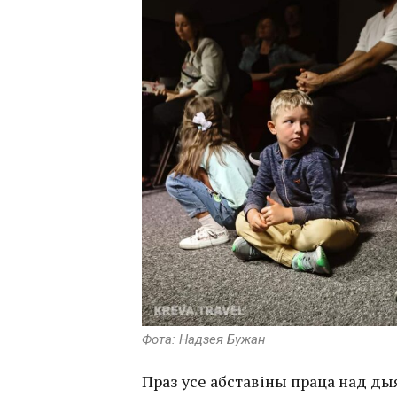
Фота: Надзея Бужан
Праз усе абставіны праца над ды