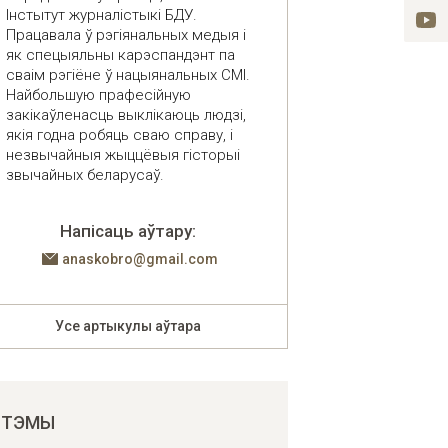
Інстытут журналістыкі БДУ.
Працавала ў рэгіянальных медыя і
як спецыяльны карэспандэнт па
сваім рэгіёне ў нацыянальных СМІ.
Найбольшую прафесійную
закікаўленасць выклікаюць людзі,
якія годна робяць сваю справу, і
незвычайныя жыццёвыя гісторыі
звычайных беларусаў.
Напісаць аўтару:
anaskobro@gmail.com
Усе артыкулы аўтара
ТЭМЫ