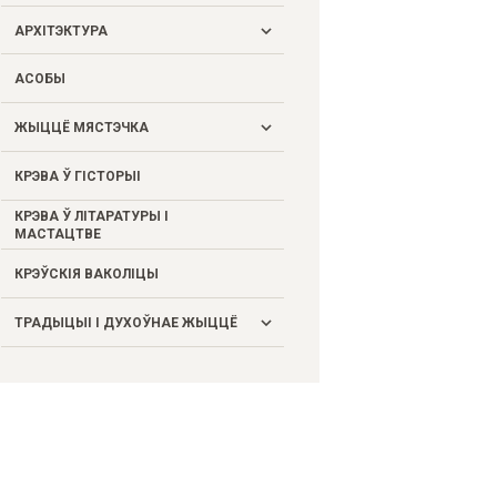
АРХІТЭКТУРА
Жыллё, грамадскія і гаспадарчыя
АСОБЫ
пабудовы
ЖЫЦЦЁ МЯСТЭЧКА
Замак
Культавыя пабудовы і
КРЭВА Ў ГІСТОРЫІ
Грамадскае і гаспадарчае жыццё
мемарыяльныя помнікі
КРЭВА Ў ЛІТАРАТУРЫ І
Здарэнні
МАСТАЦТВЕ
Падзеі
КРЭЎСКІЯ ВАКОЛІЦЫ
Побыт
ТРАДЫЦЫІ І ДУХОЎНАЕ ЖЫЦЦЁ
Гаворка
Крэўскія адметнасці
Народы і рэлігіі