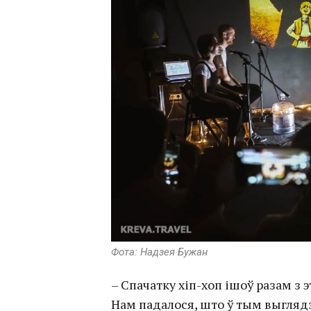
Фота: Надзея Бужан
– Спачатку хіп-хоп ішоў разам з 
Нам падалося, што ў тым выгляд