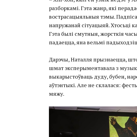
разборкамі. Гэта жанр, які пера
вострасацыяльныя тэмы. Падпісан
напружанай сітуацыяй. Хтосьці ка
Гэта былі смутныя, жорсткія часы
падаецца, яна вельмі падыходзіц
Дарэчы, Наталля прызнаецца, шт
шмат эксперыментавала з музык
выкарыстоўваць дуду, бубен, нар
аўтэнтыкі. Але не склалася: фест
мяжу.