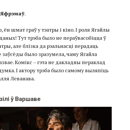
 Яфрэмаў
.
 ён шмат граў у тэатры і кіно. І роля Ягайлы
даных! Тут трэба было не пераўвасобіцца ў
тры, але блізка да рэальнасці перадаць
не заўсёды было зразумела, чаму Ягайла
казвае. Комікс – гэта не дакладны пераклад
ыдумка. І актору трэба было самому выляпіць
алля Леванава.
ілі ў Варшаве