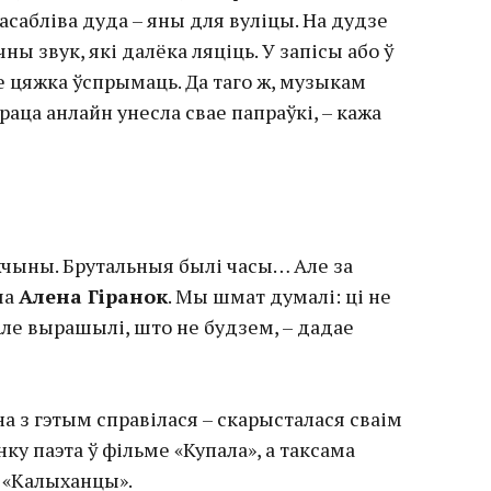
асабліва дуда – яны для вуліцы. На дудзе
ны звук, які далёка ляціць. У запісы або ў
 цяжка ўспрымаць. Да таго ж, музыкам
раца анлайн унесла свае папраўкі, – кажа
ужчыны. Брутальныя былі часы… Але за
ша
Алена Гіранок
. Мы шмат думалі: ці не
Але вырашылі, што не будзем, – дадае
а з гэтым справілася – скарысталася сваім
ку паэта ў фільме «Купала», а таксама
ў «Калыханцы».