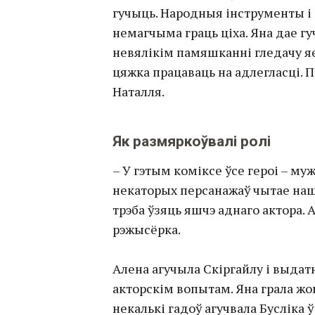
гучыць. Народныя інструменты і 
немагчыма граць ціха. Яна дае гуч
невялікім памяшканні гледачу яе
цяжка працаваць на адлегласці. П
Наталля.
Як размяркоўвалі ролі
– У гэтым коміксе ўсе героі – м
некаторых персанажаў чытае на
трэба ўзяць яшчэ аднаго актора. 
рэжысёрка.
Алена агучыла Скіргайлу і выдатн
акторскім вопытам. Яна грала жон
некалькі гадоў агучвала Бусліка 