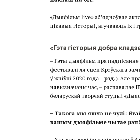
«Дыяфільм live» аб’ядноўвае акто
цікавыя гісторыі, агучваюць іх і
«Гэта гісторыя добра кладзе
– Гэты дыяфільм пра падпісанне 
фестывалі ля сцен Крэўскага зам
ў жніўні 2020 года –
рэд.
). Але пр
нявызначаны час, – распавядае
Н
беларускай творчай студыі «Дыяф
– Такога мы яшчэ не чулі: Яга
вашым дыяфільме чытае рэп
– Хіп-хоп, калі ён узнік недзе ў