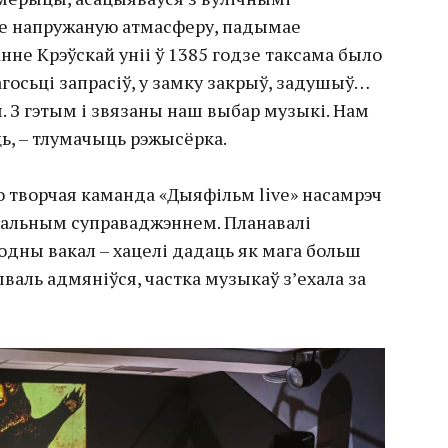
дае напружаную атмасферу, падымае
не Крэўскай уніі ў 1385 годзе таксама было
госьці запрасіў, у замку закрыў, задушыў…
. З гэтым і звязаны наш выбар музыкі. Нам
ь, – тлумачыць рэжысёрка.
о творчая каманда «Дыяфільм live» насамрэч
альным суправаджэннем. Планавалі
одны вакал – хацелі дадаць як мага больш
ываль адмяніўся, частка музыкаў з’ехала за