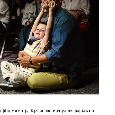
яфільмам пра Крэва расцягнулася амаль на