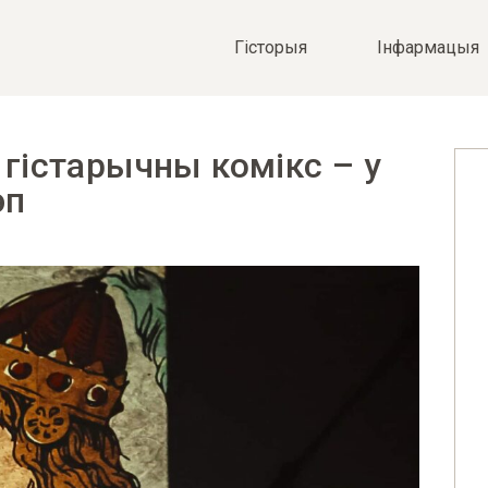
Гісторыя
Iнфармацыя
гістарычны комікс – у
эп