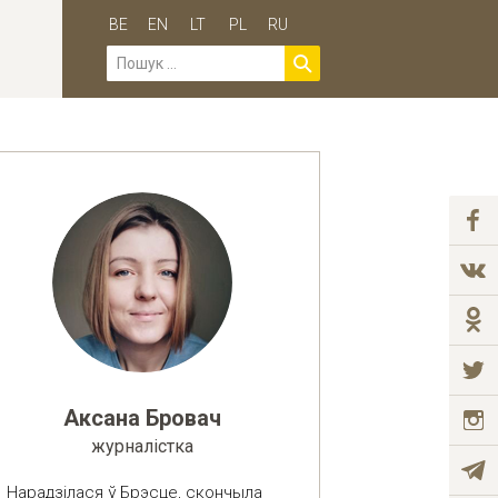
BE
EN
LT
PL
RU
Аксана Бровач
журналістка
Нарадзілася ў Брэсце, скончыла