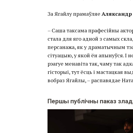
За Ягайлу прамаўляе
Аляксандр
– Саша таксама прафесійны актор,
стала для яго адной з самых скла
персанажа, як у драматычным тэа
сітуацыю, у якой ён апынуўся. І 
рэагуе менавіта так, чаму так ад
гісторыі, тут ёсць і мастацкая в
вобраз Ягайлы, – распавядае Нат
Першы публічны паказ зладз