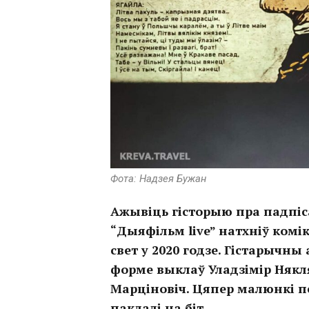
Фота: Надзея Бужан
Ажывіць гісторыю пра падпіс
“Дыяфільм live” натхніў комік
свет у 2020 годзе. Гістарычн
форме выклаў Уладзімір Някл
Марціновіч. Цяпер малюнкі пе
паклалі на біт.