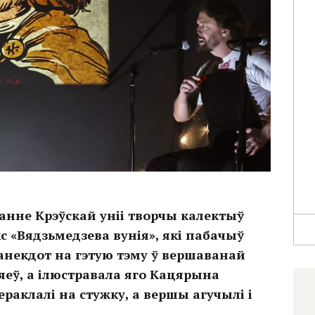
анне Крэўскай уніі творчы калектыў
с «Вядзьмедзева вунія», які пабачыў
ы анекдот на гэтую тэму ў вершаванай
яеў, а ілюстравала яго Кацярына
раклалі на стужку, а вершы агучылі і