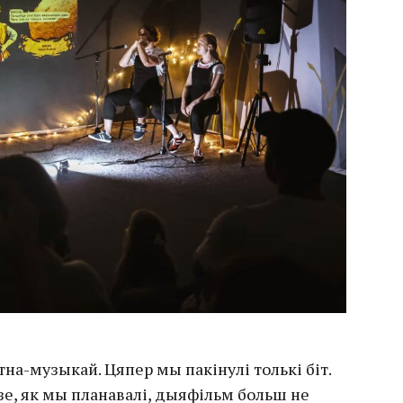
этна-музыкай. Цяпер мы пакінулі толькі біт.
зе, як мы планавалі, дыяфільм больш не