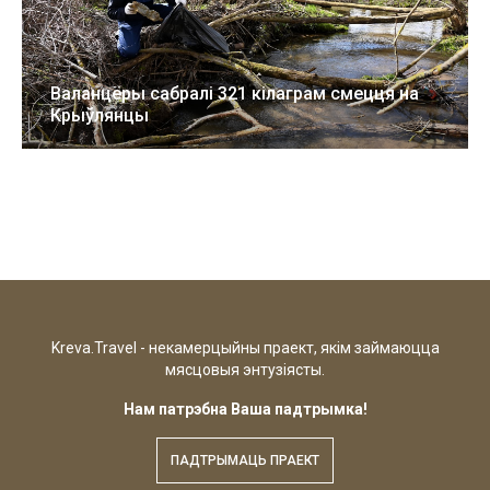
Валанцёры сабралі 321 кілаграм смецця на
Крыўлянцы
25 крас 2021
9 фота
Kreva.Travel - некамерцыйны праект, якім займаюцца
мясцовыя энтузіясты.
Нам патрэбна Ваша падтрымка!
ПАДТРЫМАЦЬ ПРАЕКТ