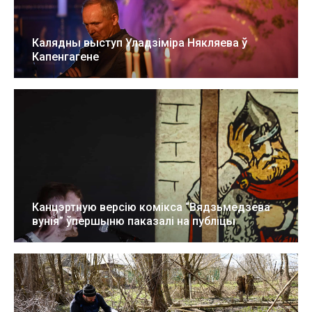
Калядны выступ Уладзіміра Някляева ў
Капенгагене
24 снеж 2023
10 фота
Канцэртную версію комікса “Вядзьмедзева
вунія” ўпершыню паказалі на публіцы
17 жнів 2022
10 фота