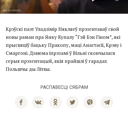
Крэўскі паэт Уладзімір Някляеў прэзентаваў свой
новы раман пра Янку Купалу “Гэй Бэн Гіном”, які
прысвяціў бацьку Пракопу, маці Анастасіі, Крэву і
Смаргоні. Дзвюма іпрэзамі ў Вільні скончылася
серыя прэзентацый, якія прайшлі ў гарадах
Польшчы ды Літвы.
РАСПАВЕСЦІ СЯБРАМ