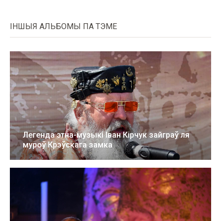
ІНШЫЯ АЛЬБОМЫ ПА ТЭМЕ
Легенда этна-музыкі Іван Кірчук зайграў ля
муроў Крэўскага замка
26 жнів 2024
13 фота