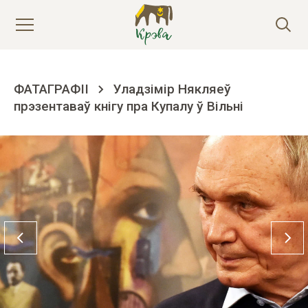
ФАТАГРАФІІ
Уладзімір Някляеў
прэзентаваў кнігу пра Купалу ў Вільні