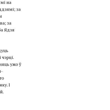
мі на
ддзямі; за
м
ва; за
ба Ядзя
дуць
 чэрці.
няць ужо ў
ы-
то
ку. І
й.