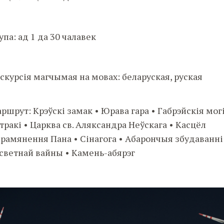
упа: ад 1 да 30 чалавек
скурсія магчымая на мовах: беларуская, руская
ршрут: Крэўскі замак • Юрава гара • Габрэйскія могі
тракі • Царква св. Аляксандра Неўскага • Касцёл
рамянення Пана • Сінагога • Абарончыя збудаванні 
светнай вайны • Камень-абярэг