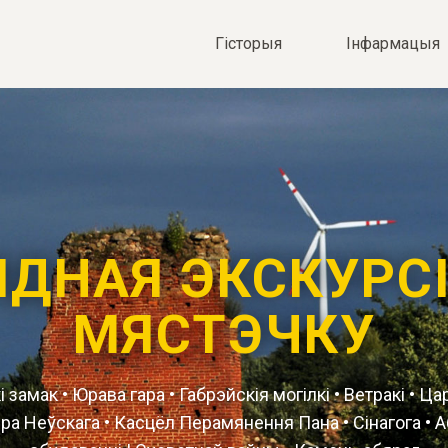
Гісторыя
Iнфармацыя
ЯДНАЯ ЭКСКУРСІ
МЯСТЭЧКУ
 замак • Юрава гара • Габрэйскія могілкі • Ветракі • Ца
ра Неўскага • Касцёл Перамянення Пана • Сінагога • 