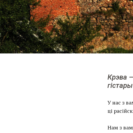
Крэва —
гістары
У нас з в
ці расійс
Нам з вам