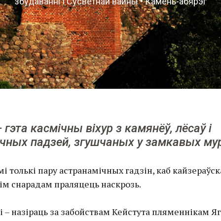
збудаванні І Сусветнай вайны • Камень-абярэг
 гэта касмічны віхур з камянёў, лёсаў і
чных падзей, згушчаных у замкавых му
амі толькі пару астранамічных гадзін, каб кайзераўс
кім снарадам праляцець наскрозь.
і – назіраць за забойствам Кейстута пляменнікам Яг