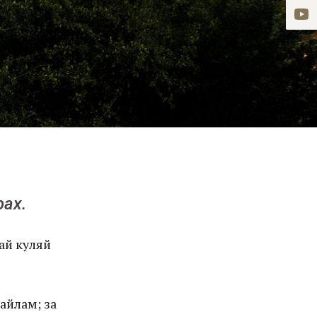
рах.
кай куляй
айлам; за