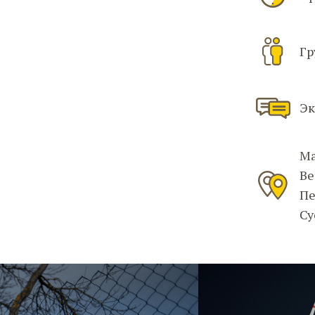
Гр
Эк
Ма
Ве
Пе
Су