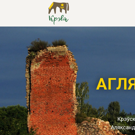
АГЛ
Крэўскі
Аляксанд