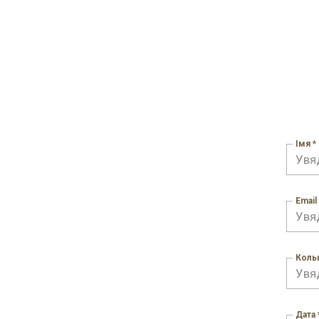
Імя *
Email 
Кольк
Дата 