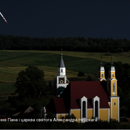
ня Пана і царква святога Аляксандра Неўскага