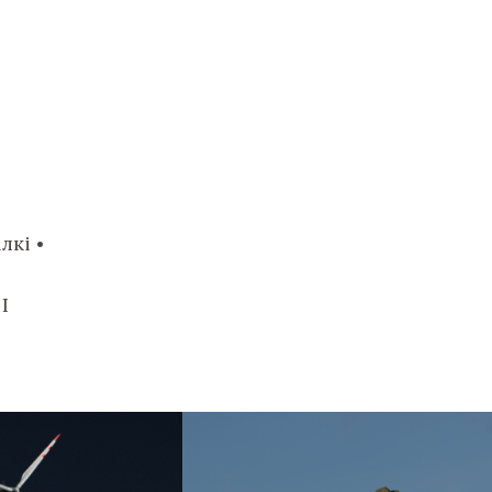
лкі •
І