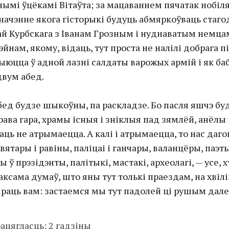
ымі ўцёкамі Вітаўта; за мацаваннем пячатак нобіля
значэнне якога гісторыкі будуць абмяркоўваць стаго
й Курбскага з Іванам Грозным і нуднаватым немца
йнам, якому, відаць, тут проста не налілі добрага пі
ыюцца ў адной лазні салдаты варожых армій і як ба
двум абед.
бед будзе шыкоўны, па раскладзе. Бо пасля яшчэ бу
ава гара, храмы існыя і зніклыя пад зямлёй, анёлы і
хаць не атрымаецца. А калі і атрымаецца, то нас даго
святары і равіны, паліцаі і ганчары, валанцёры, паэт
ў прэзідэнты, палітыкі, мастакі, археолагі, — усе, х
аксама думаў, што яны тут толькі праездам, на хвілін
раць вам: застаемся мы тут падолей ці рушым дале
ацягласць: 2 гадзіны