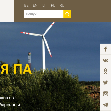
BE
EN
LT
PL
RU
Я ПА
рква св.
Абарончыя