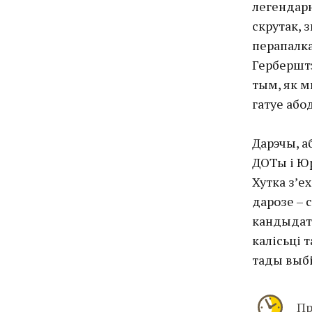
легендарн
скрутак, 
перапалка
Герберштэ
тым, як м
гатуе або
Дарэчы, а
ДОТы і Юр
Хутка з’е
дарозе – 
кандыдаты 
калісьці т
тады выбі
Пр