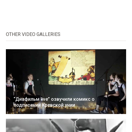
OTHER VIDEO GALLERIES
“Диафильм live” озвучили комикс о
подписании Кревской унии
16 Авг 2022
1:41