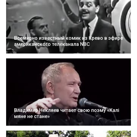
Всемирно известный комик из Крево в эфире
американского телеканала NBC
7 Июн 2022
2:29
Владимир Некляев читает свою поэму «Калі
мяне не стане»
4 Мар 2022
26:41