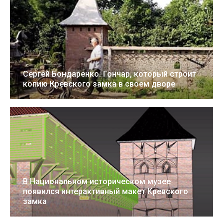
Сергей Бондаренко. Гончар, который строит
копию Кревского замка в своем дворе
7 Дек 2021
15:30
В Национальном историческом музее
появился интерактивный макет Кревского
замка
25 Мар 2019
00:32